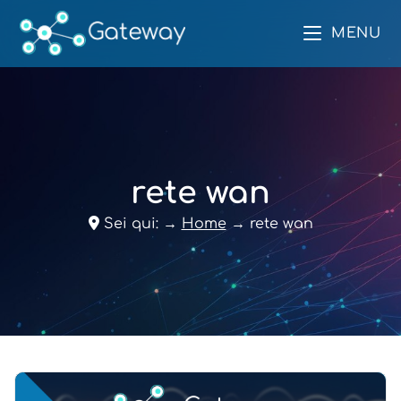
MENU
rete wan
Sei qui:
→
Home
→
rete wan