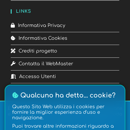
LINKS
Informativa Privacy
Informativa Cookies
Crediti progetto
Contatta il WebMaster
Accesso Utenti
Qualcuno ha detto... cookie?
Questo Sito Web utilizza i cookies per
È vietata la copia, la pubblicazione, la riproduzione
fornire la miglior esperienza d'uso e
e la redistribuzione dei contenuti in qualsiasi modo
navigazione.
o forma.
Copyright © 2026
Gateway
| Realizzazione:
Puoi trovare altre informazioni riguardo a