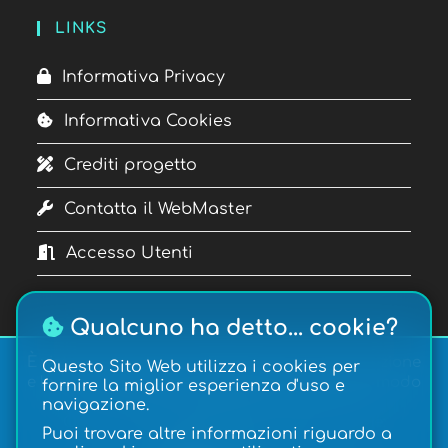
LINKS
Informativa Privacy
Informativa Cookies
Crediti progetto
Contatta il WebMaster
Accesso Utenti
Qualcuno ha detto... cookie?
È vietata la copia, la pubblicazione, la riproduzione
Questo Sito Web utilizza i cookies per
e la redistribuzione dei contenuti in qualsiasi modo
fornire la miglior esperienza d'uso e
o forma.
navigazione.
Copyright © 2026
Gateway
| Realizzazione:
Puoi trovare altre informazioni riguardo a
Francesco Mancuso