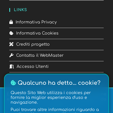
LINKS
Informativa Privacy
Informativa Cookies
Crediti progetto
Contatta il WebMaster
Accesso Utenti
Qualcuno ha detto... cookie?
Questo Sito Web utilizza i cookies per
È vietata la copia, la pubblicazione, la riproduzione
fornire la miglior esperienza d'uso e
e la redistribuzione dei contenuti in qualsiasi modo
navigazione.
o forma.
Copyright © 2026
Gateway
| Realizzazione:
Puoi trovare altre informazioni riguardo a